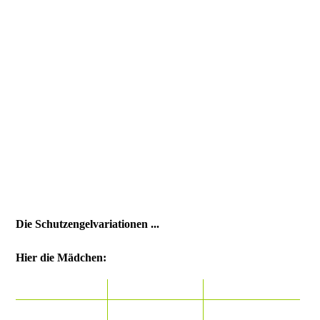
Schöne Sachen aus Stoff
...
von Susanne Jurczyk
Die Schutzengelvariationen ...
Hier die Mädchen: