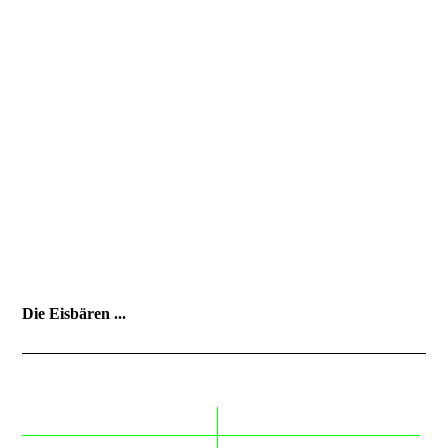
Schöne Sachen aus Stoff
...
von Susanne Jurczyk
Die Eisbären ...